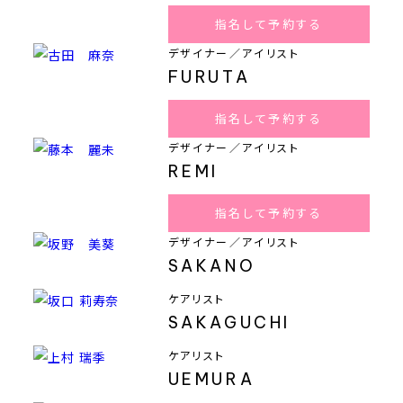
指名して予約する
デザイナー／アイリスト
FURUTA
指名して予約する
デザイナー／アイリスト
REMI
指名して予約する
デザイナー／アイリスト
SAKANO
ケアリスト
SAKAGUCHI
ケアリスト
UEMURA