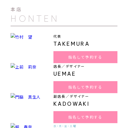
本店
HONTEN
代表
TAKEMURA
指名して予約する
店長／デザイナー
UEMAE
指名して予約する
副店長／デザイナー
KADOWAKI
指名して予約する
水・木・金・土曜