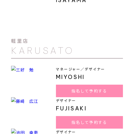
ISAYAMA
軽里店
KARUSATO
マネージャー／デザイナー
MIYOSHI
指名して予約する
デザイナー
FUJISAKI
指名して予約する
デザイナー