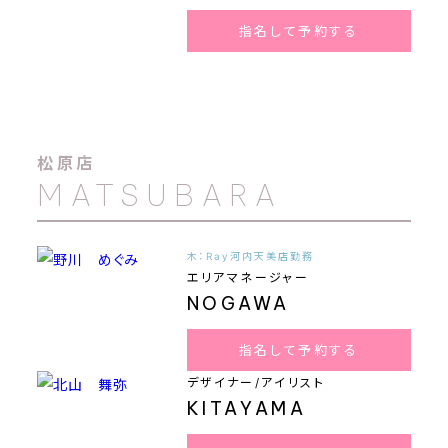
指名して予約する
松原店
MATSUBARA
木：Ray河内天美店勤務
エリアマネージャー
NOGAWA
指名して予約する
デザイナー/アイリスト
KITAYAMA