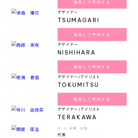
指名して予約する
デザイナー
TSUMAGARI
指名して予約する
デザイナー
NISHIHARA
指名して予約する
デザイナー/アイリスト
TOKUMITSU
指名して予約する
デザイナー/アイリスト
TERAKAWA
木・土・日曜 出勤
代表