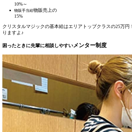
10%～
物販売上の
物販手当給
15%
クリスタルマジックの基本給はエリアトップクラスの25万
りますよ♪
メンター制度
困ったときに先輩に相談しやすい