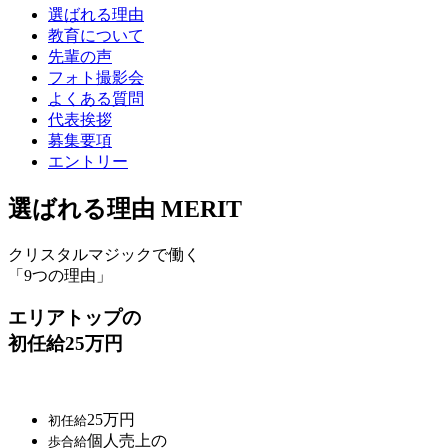
選ばれる理由
教育について
先輩の声
フォト撮影会
よくある質問
代表挨拶
募集要項
エントリー
選ばれる理由
MERIT
クリスタルマジックで働く
「9つの理由」
エリアトップの
初任給25万円
25
万円
初任給
個人売上の
歩合給